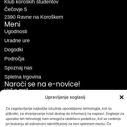
Klub koroških študentov
Čečovje 5
2390 Ravne na Koroškem
Meni
Ugodnosti
Uradne ure
Dogodki
Področja
Spoznaj nas
Spletna trgovina
Naroči se na e-novice!
Vaš e-mail
Upravljanje soglasij
Za zagotavljanje najboljše izkušnje uporabljamo tehnologije, kot so
Naroči se
piškotki, za shranjevanje in/ali dostop do informacij na napravi. Soglasje za
uporabo teh tehnologij nam omogoča obdelavo podatkov, kot so vedenje
pri brskanju ali edinstveni identifikatorji na tem spletnem mestu. Če