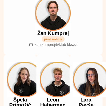
Žan Kumprej
predsednik
zan.kumprej@klub-kks.si
Špela
Leon
Lara
Primožič
Haberman
Pavše