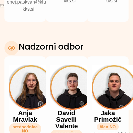
kks.si
kks.si
enej.paskvan@klub-
kks.si
Nadzorni odbor
Anja
David
Jaka
Mravlak
Savelli
Primožič
Valente
predsednica
član NO
NO