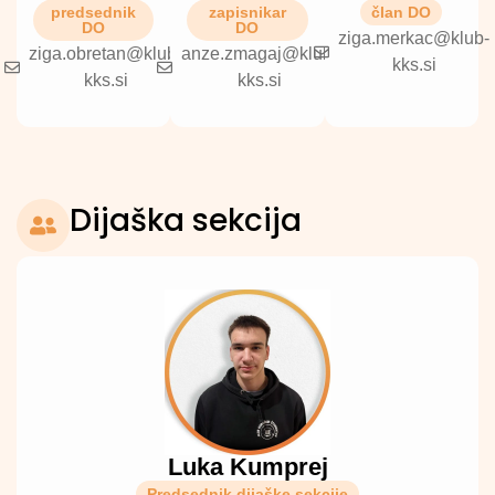
predsednik
zapisnikar
član DO
DO
DO
ziga.merkac@klub-
ziga.obretan@klub-
anze.zmagaj@klub-
kks.si
kks.si
kks.si
Dijaška sekcija
Luka Kumprej
Predsednik dijaške sekcije