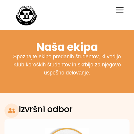
content
Naša ekipa
Spoznajte ekipo predanih študentov, ki vodijo
Klub koroških študentov in skrbijo za njegovo
uspešno delovanje.
Izvršni odbor