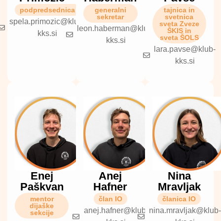
podpredsednica
generalni
tajnica in
sekretar
svetnica
spela.primozic@klub-
sveta Zveze
leon.haberman@klub-
ŠKIS in
kks.si
sveta ŠOLS
kks.si
lara.pavse@klub-
kks.si
Enej
Anej
Nina
Paškvan
Hafner
Mravljak
mentor
član IO
članica IO
dijaške
anej.hafner@klub-
nina.mravljak@klub-
sekcije