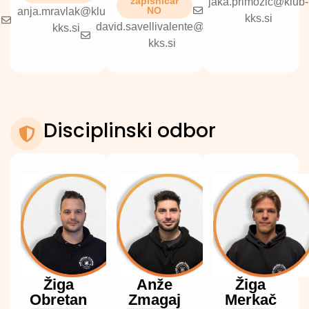
zapisničar
jaka.primozic@klub-
NO
anja.mravlak@klub-
kks.si
david.savellivalente@klub-
kks.si
kks.si
Disciplinski odbor
Žiga
Anže
Žiga
Obretan
Zmagaj
Merkač