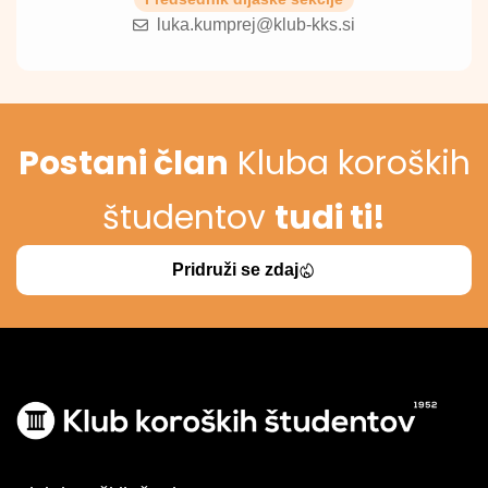
luka.kumprej@klub-kks.si
Postani član
Kluba koroških
študentov
tudi ti!
Pridruži se zdaj