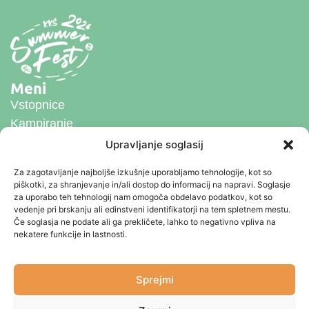
Meni
Vstopnice
Kampiranje
Nastopajoči
Upravljanje soglasij
Dnevni program
Za zagotavljanje najboljše izkušnje uporabljamo tehnologije, kot so
Prizorišče
piškotki, za shranjevanje in/ali dostop do informacij na napravi. Soglasje
Ostale informacije
za uporabo teh tehnologij nam omogoča obdelavo podatkov, kot so
vedenje pri brskanju ali edinstveni identifikatorji na tem spletnem mestu.
KKŠ SUMMER FEST 2026
Če soglasja ne podate ali ga prekličete, lahko to negativno vpliva na
Kope, 7. in 8. avgust 2026
nekatere funkcije in lastnosti.
Organizator:
Klub koroških študentov
Čečovje 5
Sprejmi
2390 Ravne na Koroškem